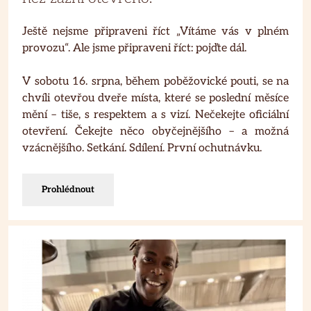
Ještě nejsme připraveni říct „Vítáme vás v plném
provozu“. Ale jsme připraveni říct: pojďte dál.
V sobotu 16. srpna, během poběžovické pouti, se na
chvíli otevřou dveře místa, které se poslední měsíce
mění – tiše, s respektem a s vizí. Nečekejte oficiální
otevření. Čekejte něco obyčejnějšího – a možná
vzácnějšího. Setkání. Sdílení. První ochutnávku.
Prohlédnout