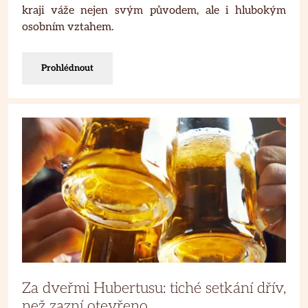
kraji váže nejen svým původem, ale i hlubokým
osobním vztahem.
Prohlédnout
Za dveřmi Hubertusu: tiché setkání dřív,
než zazní otevřeno.