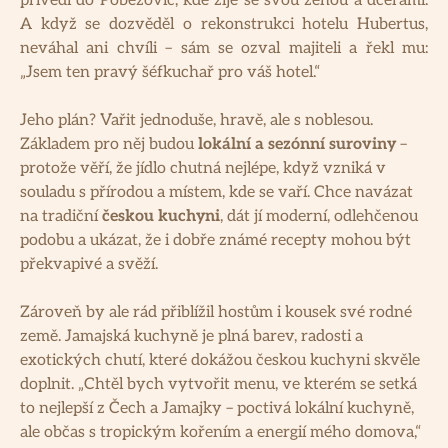
přivedl do Poběžovic, kde žije se svou ženou a dcerami.
A když se dozvěděl o rekonstrukci hotelu Hubertus,
neváhal ani chvíli – sám se ozval majiteli a řekl mu:
„Jsem ten pravý šéfkuchař pro váš hotel.“
Jeho plán? Vařit jednoduše, hravě, ale s noblesou.
Základem pro něj budou
lokální a sezónní suroviny
–
protože věří, že jídlo chutná nejlépe, když vzniká v
souladu s přírodou a místem, kde se vaří. Chce navázat
na tradiční
českou kuchyni
, dát jí moderní, odlehčenou
podobu a ukázat, že i dobře známé recepty mohou být
překvapivé a svěží.
Zároveň by ale rád přiblížil hostům i kousek své rodné
země. Jamajská kuchyně je plná barev, radosti a
exotických chutí, které dokážou českou kuchyni skvěle
doplnit. „Chtěl bych vytvořit menu, ve kterém se setká
to nejlepší z Čech a Jamajky – poctivá lokální kuchyně,
ale občas s tropickým kořením a energií mého domova,“