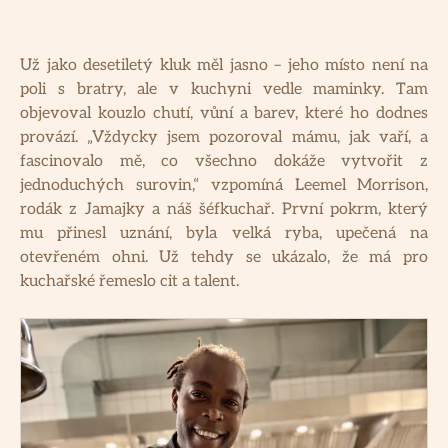
Už jako desetiletý kluk měl jasno – jeho místo není na
poli s bratry, ale v kuchyni vedle maminky. Tam
objevoval kouzlo chutí, vůní a barev, které ho dodnes
provází. „Vždycky jsem pozoroval mámu, jak vaří, a
fascinovalo mě, co všechno dokáže vytvořit z
jednoduchých surovin,“ vzpomíná Leemel Morrison,
rodák z Jamajky a náš šéfkuchař. První pokrm, který
mu přinesl uznání, byla velká ryba, upečená na
otevřeném ohni. Už tehdy se ukázalo, že má pro
kuchařské řemeslo cit a talent.