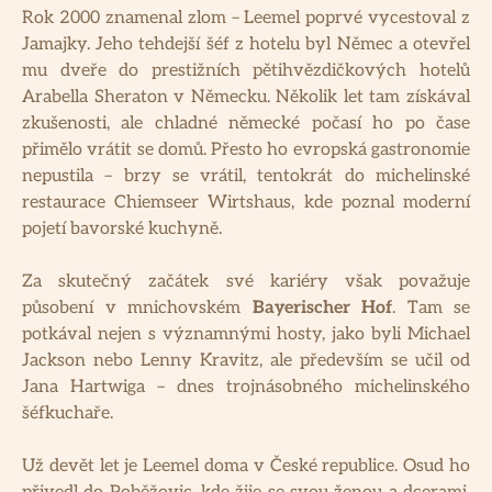
Rok 2000 znamenal zlom – Leemel poprvé vycestoval z
Jamajky. Jeho tehdejší šéf z hotelu byl Němec a otevřel
mu dveře do prestižních pětihvězdičkových hotelů
Arabella Sheraton v Německu. Několik let tam získával
zkušenosti, ale chladné německé počasí ho po čase
přimělo vrátit se domů. Přesto ho evropská gastronomie
nepustila – brzy se vrátil, tentokrát do michelinské
restaurace Chiemseer Wirtshaus, kde poznal moderní
pojetí bavorské kuchyně.
Za skutečný začátek své kariéry však považuje
působení v mnichovském
Bayerischer Hof
. Tam se
potkával nejen s významnými hosty, jako byli Michael
Jackson nebo Lenny Kravitz, ale především se učil od
Jana Hartwiga – dnes trojnásobného michelinského
šéfkuchaře.
Už devět let je Leemel doma v České republice. Osud ho