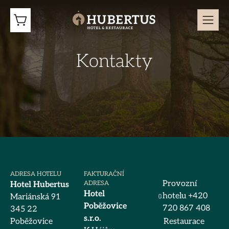
Kontakty
ADRESA HOTELU
FAKTURAČNÍ
Provozní
ADRESA
Hotel Hubertus
Hotel
hotelu +420
Mariánská 91
Poběžovice
720 867 408
345 22
s.r.o.
Poběžovice
Restaurace