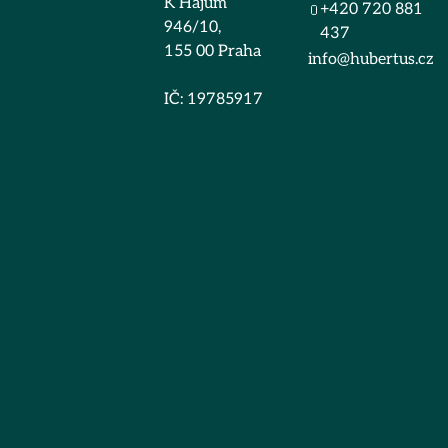
K Hájům
+420 720 881
946/10,
437
155 00 Praha
info@hubertus.cz
IČ: 19785917